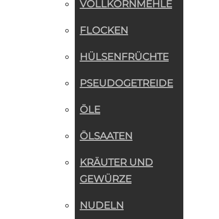
VOLLKORNMEHLE
FLOCKEN
HÜLSENFRÜCHTE
PSEUDOGETREIDE
ÖLE
ÖLSAATEN
KRÄUTER UND
GEWÜRZE
NUDELN