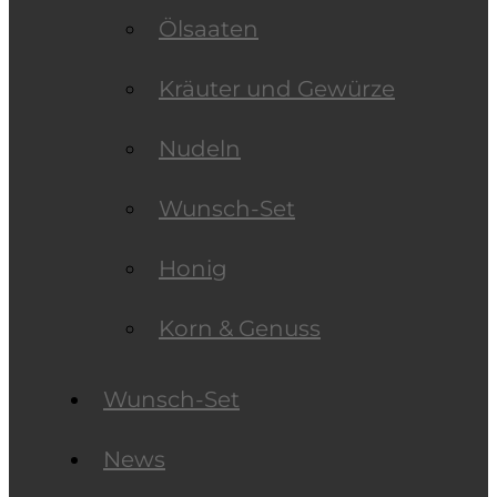
Ölsaaten
Kräuter und Gewürze
Nudeln
Wunsch-Set
Honig
Korn & Genuss
Wunsch-Set
News