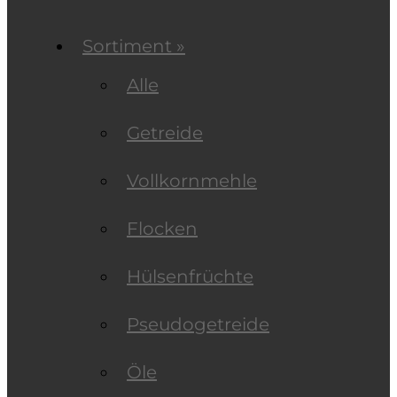
Sortiment »
Alle
Getreide
Vollkornmehle
Flocken
Hülsenfrüchte
Pseudogetreide
Öle