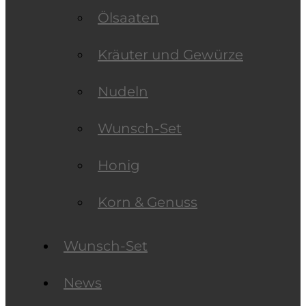
Ölsaaten
Kräuter und Gewürze
Nudeln
Wunsch-Set
Honig
Korn & Genuss
Wunsch-Set
News