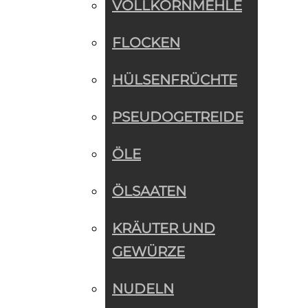
VOLLKORNMEHLE
FLOCKEN
HÜLSENFRÜCHTE
PSEUDOGETREIDE
ÖLE
ÖLSAATEN
KRÄUTER UND
GEWÜRZE
NUDELN