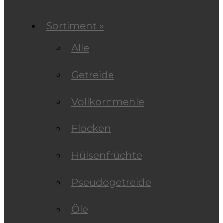
Sortiment »
Alle
Getreide
Vollkornmehle
Flocken
Hülsenfrüchte
Pseudogetreide
Öle