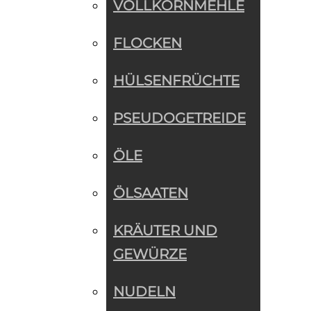
VOLLKORNMEHLE
FLOCKEN
HÜLSENFRÜCHTE
PSEUDOGETREIDE
ÖLE
ÖLSAATEN
KRÄUTER UND
GEWÜRZE
NUDELN