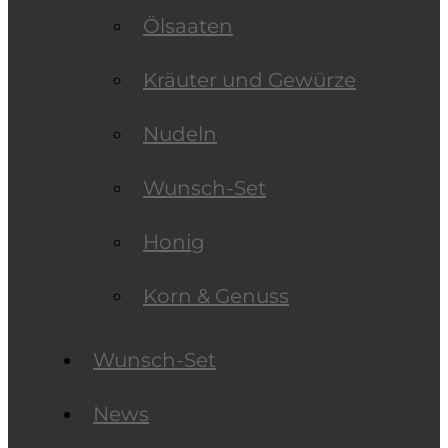
Ölsaaten
Kräuter und Gewürze
Nudeln
Wunsch-Set
Honig
Korn & Genuss
Wunsch-Set
News