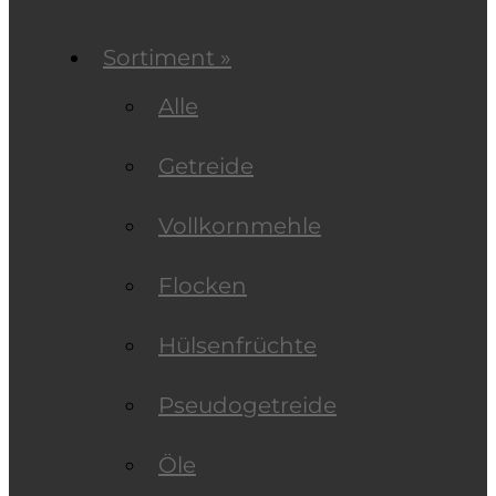
Sortiment »
Alle
Getreide
Vollkornmehle
Flocken
Hülsenfrüchte
Pseudogetreide
Öle