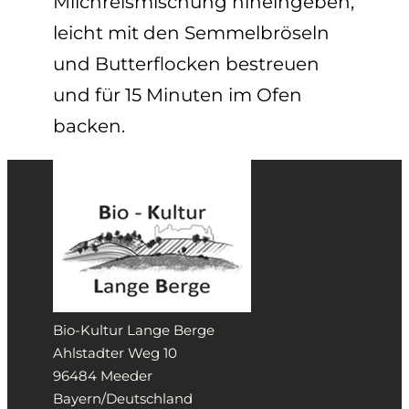
Milchreismischung hineingeben,
leicht mit den Semmelbröseln
und Butterflocken bestreuen
und für 15 Minuten im Ofen
backen.
Bio-Kultur Lange Berge
Ahlstadter Weg 10
96484 Meeder
Bayern/Deutschland