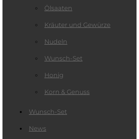
Ölsaaten
Kräuter und Gewürze
Nudeln
Wunsch-Set
Honig
Korn & Genuss
Wunsch-Set
News