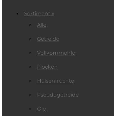
Sortiment »
Alle
Getreide
Vollkornmehle
Flocken
Hülsenfrüchte
Pseudogetreide
Öle