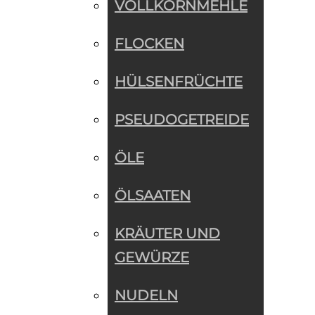
VOLLKORNMEHLE
FLOCKEN
HÜLSENFRÜCHTE
PSEUDOGETREIDE
ÖLE
ÖLSAATEN
KRÄUTER UND
GEWÜRZE
NUDELN